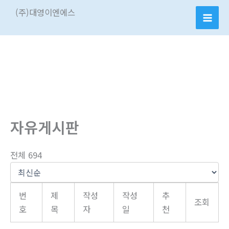
콘
(주)대영이엔에스
텐
츠
로
건
너
뛰
기
자유게시판
전체 694
번
제
작성
작성
추
조회
호
목
자
일
천