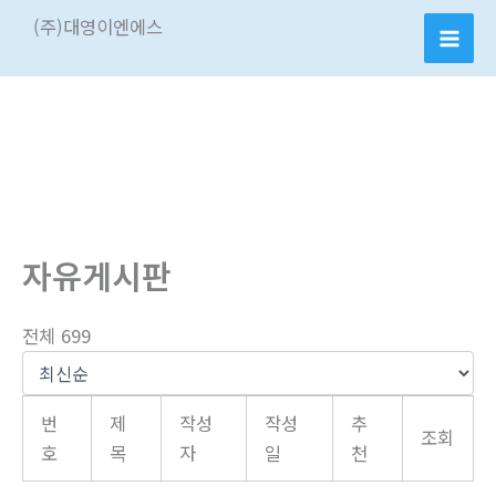
콘
(주)대영이엔에스
텐
츠
로
건
너
뛰
기
자유게시판
전체 699
번
제
작성
작성
추
조회
호
목
자
일
천