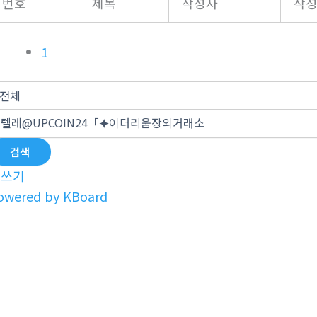
번호
제목
작성자
작
1
검색
글쓰기
owered by KBoard