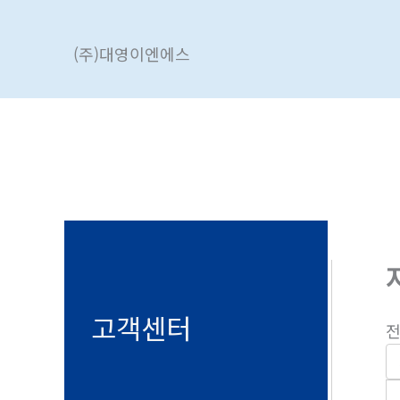
콘
텐
(주)대영이엔에스
츠
로
건
너
뛰
기
고객센터
전