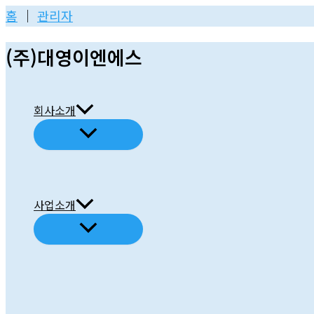
콘
홈
│
관리자
텐
(주)대영이엔에스
츠
로
건
회사소개
너
뛰
기
사업소개