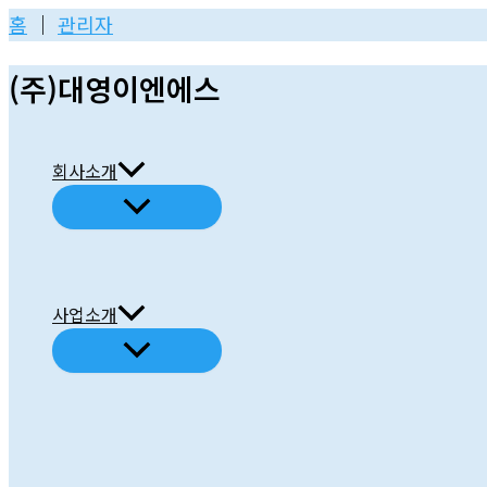
콘
홈
│
관리자
텐
(주)대영이엔에스
츠
로
건
회사소개
너
뛰
기
사업소개