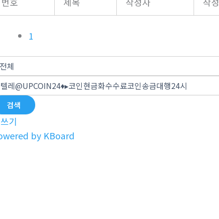
번호
제목
작성자
작
1
검색
글쓰기
owered by KBoard