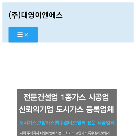
콘
(주)대영이엔에스
텐
츠
로
건
너
뛰
기