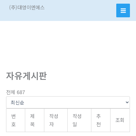
콘
(주)대영이엔에스
텐
츠
로
건
너
뛰
기
자유게시판
전체 687
번
제
작성
작성
추
조회
호
목
자
일
천