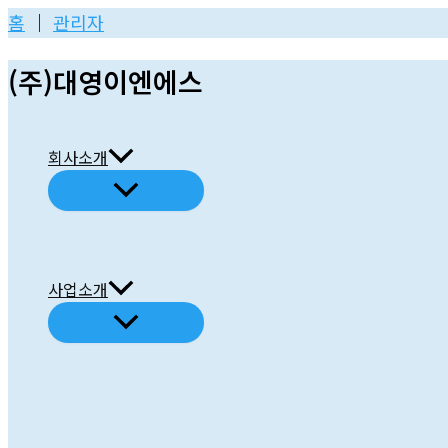
콘
홈
│
관리자
텐
(주)대영이엔에스
츠
로
건
회사소개
너
뛰
기
사업소개