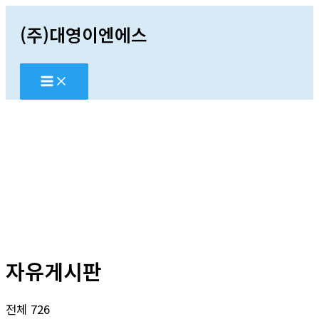
콘
(주)대영이엔에스
텐
츠
로
건
너
뛰
기
자유게시판
전체 726