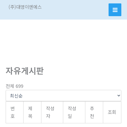
콘
(주)대영이엔에스
텐
츠
로
건
너
뛰
기
자유게시판
전체 699
번
제
작성
작성
추
조회
호
목
자
일
천