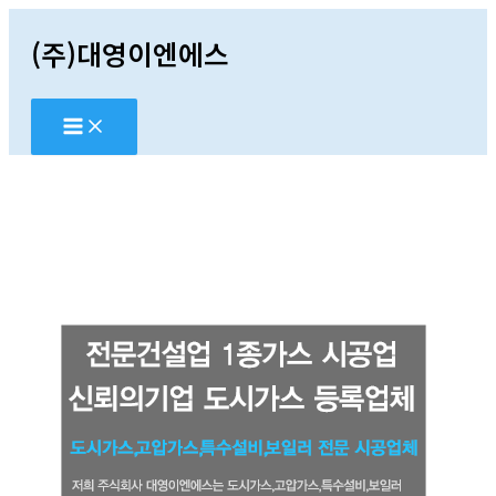
콘
(주)대영이엔에스
텐
츠
로
건
너
뛰
기