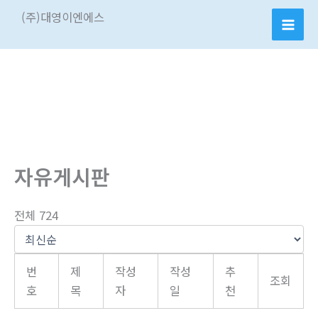
콘
(주)대영이엔에스
텐
츠
로
건
너
뛰
기
자유게시판
전체 724
번
제
작성
작성
추
조회
호
목
자
일
천