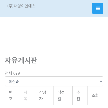
콘
(주)대영이엔에스
텐
츠
로
건
너
뛰
기
자유게시판
전체 679
번
제
작성
작성
추
조회
호
목
자
일
천