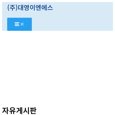
콘
(주)대영이엔에스
텐
츠
로
건
너
뛰
기
자유게시판