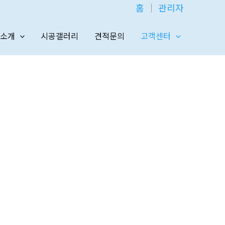
홈
│
관리자
소개
시공갤러리
견적문의
고객센터