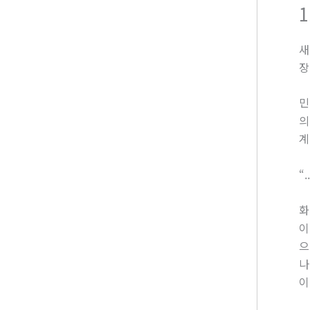
새
장
민
의
계
“
화
이
으
나
이