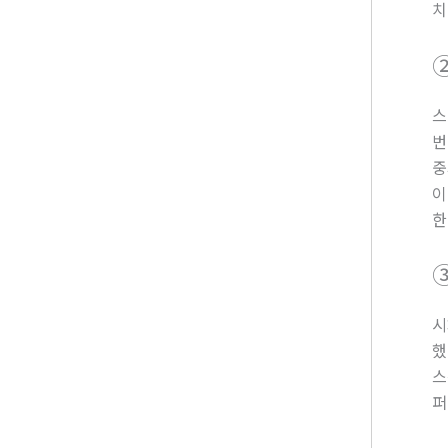
치
스
번
중
이
한
시
했
스
퍼