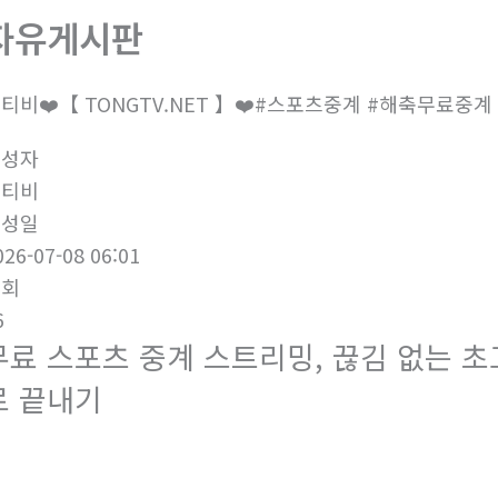
자유게시판
티비❤️【 TONGTV.NET 】❤️#스포츠중계 #해축무료중
작성자
통티비
작성일
026-07-08 06:01
조회
6
무료 스포츠 중계 스트리밍, 끊김 없는 초고
로 끝내기