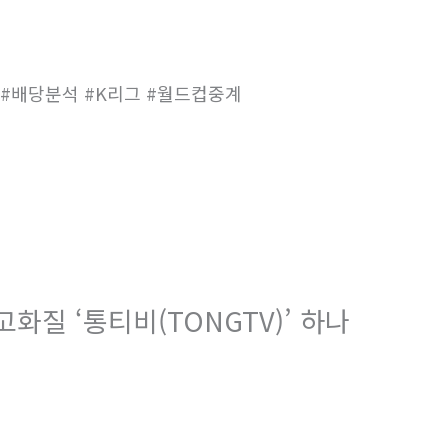
계 #배당분석 #K리그 #월드컵중계
화질 ‘통티비(TONGTV)’ 하나