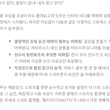
돈이 없지, 열정이 없냐! 내가 찾고 만다!”
용 부담을 조금이라도 줄여보고자 민우는 인터넷 바다를 헤매며 검증
전하기 시작했다. 하지만 어김없이 다음과 같은 치명적인 스트레스 3
치기 일쑤였다.
결정적인 슈팅 순간 화면이 멈추는 버퍼링:
골망을 흔들기 직
어버렸다. 카타르시스 대신 분통을 터뜨리며 모니터를 부술 
선수의 등번호조차 흐릿한 저화질:
잔디 위의 선수가 김 씨
기 어려워 극심한 눈의 피로감만 유발했다.
악성코드와 팝업 광고의 습격:
마우스 클릭 한 번 할 때마
염 위험 때문에 PC와 스마트폰의 보안은 늘 위태로웠다.
우는 깨달았다. 스포츠를 향한 순수하고 뜨거운 열정이 더 이상 스트
로 그 순간, 복잡하고 비용 부담이 가득한 현재의 스트리밍 환경에 
된 차세대 스마트 플랫폼, ‘통티비(TONGTV)’가 나타나 가장 명쾌