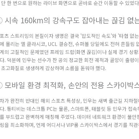
 단 한 번으로 원하는 라이브 화면으로 곧바로 순간 이동할 수 있었다
② 시속 160km의 강속구도 잡아내는 끊김 없
포츠 스트리밍의 본질이자 생명은 결국 '압도적인 속도'와 '타협 없는
에 몰리는 엘 클라시코, UCL 결승전, 슈퍼볼 당일에도 전혀 흔들림
계의 고질적인 문제였던 프레임 드랍(화면 끊김)이나 실제 경기 상황
다. 덕분에 민우는 선수가 찬 공의 정교한 회전 궤적과 골망이 출렁이
 초고화질로 생생하게 감상하며 소름을 돋워야 했다.
③ 모바일 환경 최적화, 손안의 전용 스카이박
차가 완전히 반대인 해외 스포츠 특성상, 민우는 새벽 출근길 지하철
다. 통티비는 데스크톱 PC는 물론, 스마트폰, 태블릿 등 민우가 접
를 부드럽고 완벽하게 매칭해 주었다. 데이터 네트워크 환경이 불안정
링을 최소화하며, 언제 어디서나 VIP룸 스카이박스에서 경기를 직관