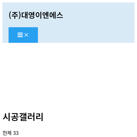
콘
(주)대영이엔에스
텐
츠
로
건
너
뛰
기
시공갤러리
전체 33