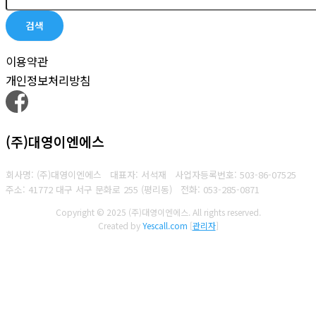
검색
이용약관
개인정보처리방침
(주)대영이엔에스
회사명: (주)대영이엔에스 대표자: 서석재
사업자등록번호: 503-86-07525
주소: 41772 대구 서구 문화로 255 (평리동)
전화: 053-285-0871
Copyright © 2025 (주)대영이엔에스. All rights reserved.
Created by
Yescall.com
[
관리자
]