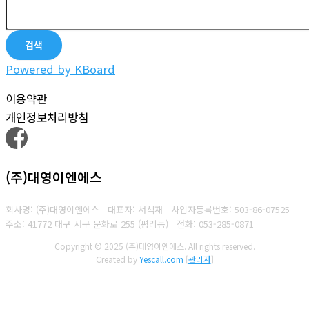
검색
Powered by KBoard
이용약관
개인정보처리방침
(주)대영이엔에스
회사명: (주)대영이엔에스 대표자: 서석재
사업자등록번호: 503-86-07525
주소: 41772 대구 서구 문화로 255 (평리동)
전화: 053-285-0871
Copyright © 2025 (주)대영이엔에스. All rights reserved.
Created by
Yescall.com
[
관리자
]