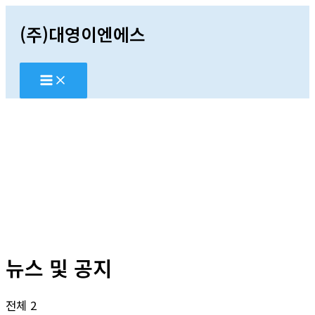
콘
(주)대영이엔에스
텐
츠
로
건
너
뛰
기
뉴스 및 공지
전체 2