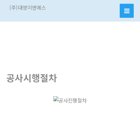
콘
(주)대영이엔에스
텐
츠
로
건
너
뛰
기
공사시행절차